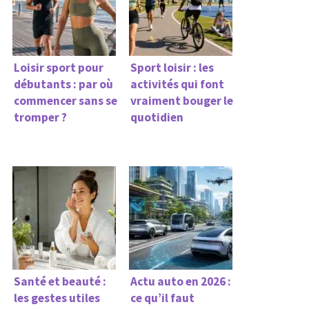
Loisir sport pour
Sport loisir : les
débutants : par où
activités qui font
commencer sans se
vraiment bouger le
tromper ?
quotidien
Santé et beauté :
Actu auto en 2026 :
les gestes utiles
ce qu’il faut