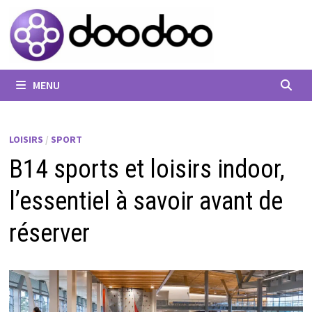
Passer
au
contenu
MENU
LOISIRS
/
SPORT
B14 sports et loisirs indoor,
l’essentiel à savoir avant de
réserver