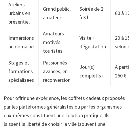
Ateliers
Grand public,
Soirée de 2
urbains en
60 à 1
amateurs
à 3 h
présentiel
Amateurs
Immersions
Visite +
20 à 1
motivés,
au domaine
dégustation
selon 
touristes
Stages et
Passionnés
Jour(s)
À part
formations
avancés, en
complet(s)
250 €
spécialisées
reconversion
Pour offrir une expérience, les coffrets cadeaux proposés
par les plateformes généralistes ou par les organismes
eux-mêmes constituent une solution pratique. Ils
laissent la liberté de choisir la ville (souvent une