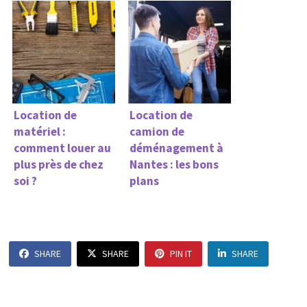
Location de
Location de
matériel :
camion de
comment louer au
déménagement à
plus près de chez
Nantes : les bons
soi ?
plans
SHARE
SHARE
PIN IT
SHARE