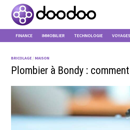
Passer
au
contenu
FINANCE
IMMOBILIER
TECHNOLOGIE
VOYAGE
BRICOLAGE
/
MAISON
Plombier à Bondy : comment 