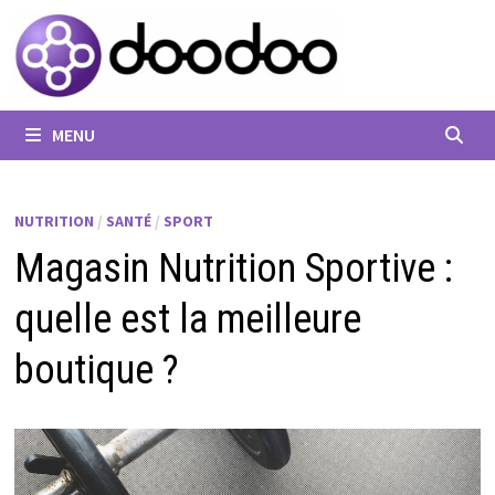
Passer
au
contenu
MENU
NUTRITION
/
SANTÉ
/
SPORT
Magasin Nutrition Sportive :
quelle est la meilleure
boutique ?