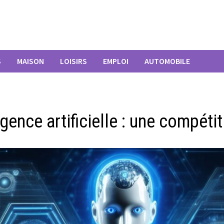
S
MAISON
LOISIRS
EMPLOI
AUTOMOBILE
igence artificielle : une compét