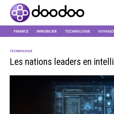
Passer
au
contenu
FINANCE
IMMOBILIER
TECHNOLOGIE
VOYAGE
TECHNOLOGIE
Les nations leaders en intell