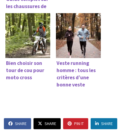
les chaussures de
sécurité
Homme/Femme
Bien choisir son
Veste running
tour de cou pour
homme : tous les
moto cross
critères d’une
bonne veste
SHARE
SHARE
PIN IT
SHARE