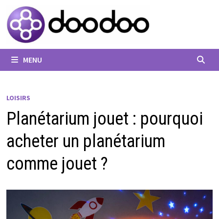
Passer
au
contenu
MENU
LOISIRS
Planétarium jouet : pourquoi
acheter un planétarium
comme jouet ?