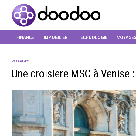
Passer
au
contenu
FINANCE
IMMOBILIER
TECHNOLOGIE
VOYAGE
VOYAGES
Une croisiere MSC à Venise :