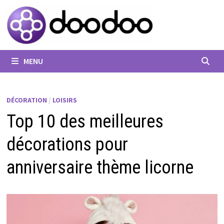
Passer
au
contenu
MENU
DÉCORATION
/
LOISIRS
Top 10 des meilleures
décorations pour
anniversaire thème licorne