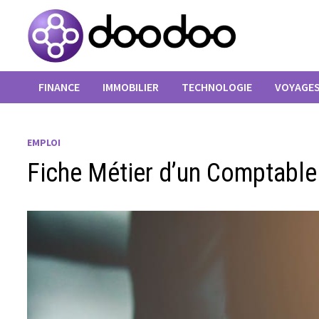
Passer
au
contenu
FINANCE
IMMOBILIER
TECHNOLOGIE
VOYAGE
EMPLOI
Fiche Métier d’un Comptable 