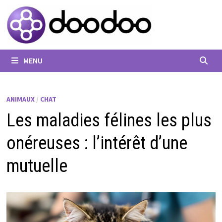
Passer
au
contenu
MENU
ANIMAUX
/
CHAT
Les maladies félines les plus
onéreuses : l’intérêt d’une
mutuelle