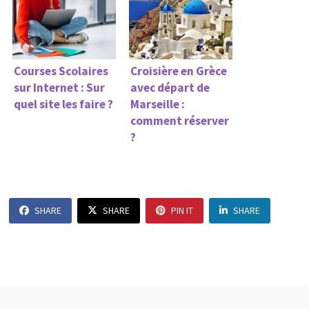
Courses Scolaires
Croisière en Grèce
sur Internet : Sur
avec départ de
quel site les faire ?
Marseille :
comment réserver
?
SHARE
SHARE
PIN IT
SHARE