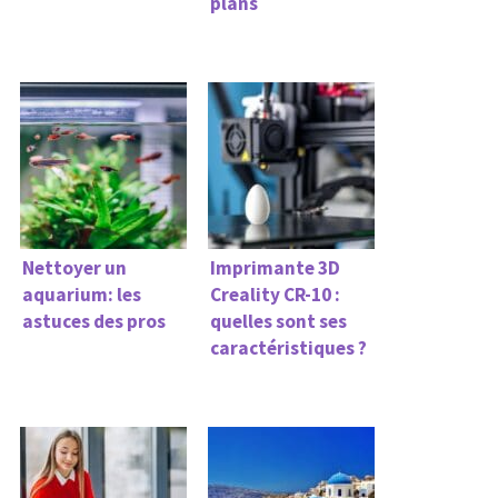
plans
Nettoyer un
Imprimante 3D
aquarium: les
Creality CR-10 :
astuces des pros
quelles sont ses
caractéristiques ?