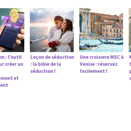
n : l’outil
Leçon de séduction
Une croisiere MSC à
ur créer un
: la bible de la
Venise : réservez
séduction !
facilement !
ement et
ment