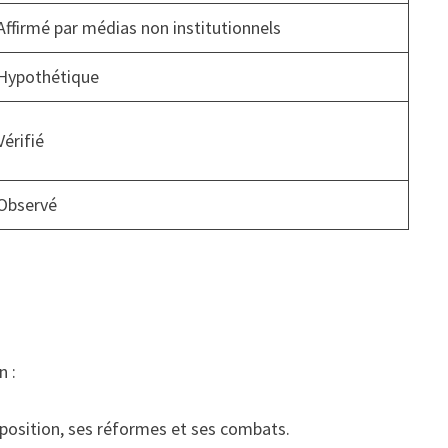
Affirmé par médias non institutionnels
Hypothétique
Vérifié
Observé
n :
e position, ses réformes et ses combats.