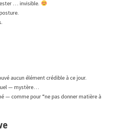
ester … invisible.
 posture.
s.
uvé aucun élément crédible à ce jour.
ectuel — mystère…
agné — comme pour “ne pas donner matière à
ve