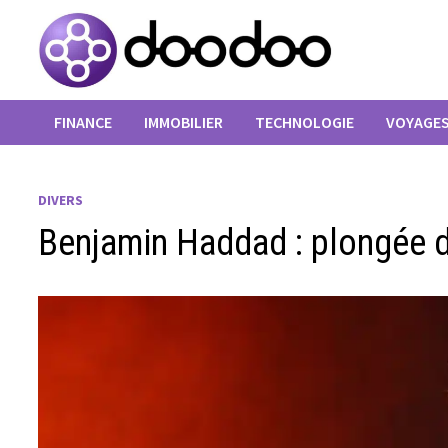
Passer
au
contenu
FINANCE
IMMOBILIER
TECHNOLOGIE
VOYAGE
DIVERS
Benjamin Haddad : plongée d