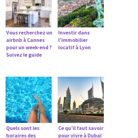
Vous recherchez un
Investir dans
airbnb à Cannes
l’immobilier
pour un week-end ?
locatif à Lyon
Suivez le guide
Quels sont les
Ce qu’il faut savoir
horaires des
pour vivre à Dubaï