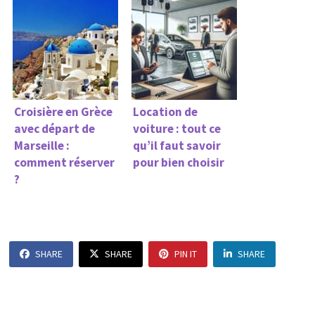
Croisière en Grèce
Location de
avec départ de
voiture : tout ce
Marseille :
qu’il faut savoir
comment réserver
pour bien choisir
?
SHARE
SHARE
PIN IT
SHARE