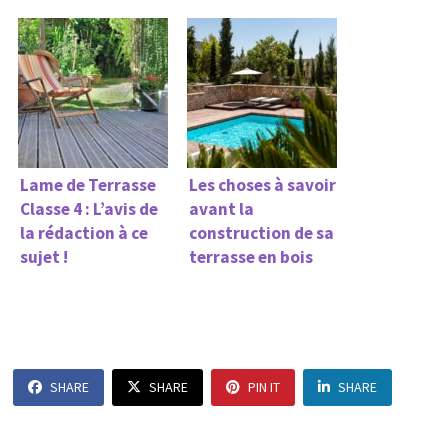
Lame de Terrasse
Les choses à savoir
Classe 4 : L’avis de
avant la
la rédaction à ce
construction de sa
sujet !
terrasse en bois
SHARE
SHARE
PIN IT
SHARE