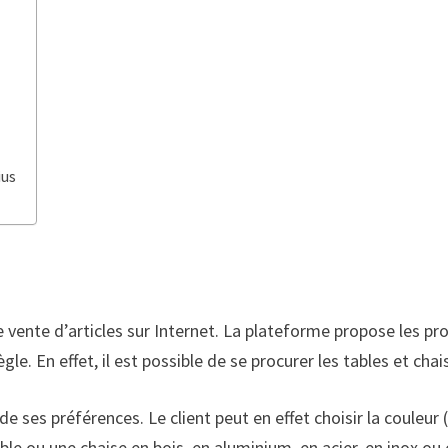
ius
vente d’articles sur Internet. La plateforme propose les pro
gle. En effet, il est possible de se procurer les tables et chai
e ses préférences. Le client peut en effet choisir la couleur (n
ble ou une chaise en bois, en aluminium, en acier, en inox ou