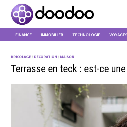
Passer
au
contenu
FINANCE
IMMOBILIER
TECHNOLOGIE
VOYAGE
BRICOLAGE
/
DÉCORATION
/
MAISON
Terrasse en teck : est-ce une 